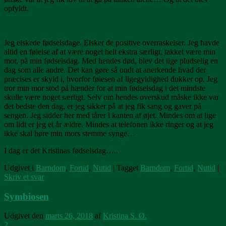
opfyldt.
Jeg elskede fødselsdage. Elsker de positive overraskelser. Jeg havde
altid en følelse af at være noget helt ekstra særligt, takket være min
mor, på min fødselsdag. Med hendes død, blev det lige pludselig en
dag som alle andre. Det kan gøre så ondt at anerkende hvad der
præcises er skyld i, hvorfor følesen af ligegyldighed dukker op. Jeg
tror min mor stod på hænder for at min fødselsdag i det mindste
skulle være noget særligt. Selv om hendes overskud måske ikke var
det bedste den dag, er jeg sikker på at jeg fik sang og gaver på
sengen. Jeg sidder her med tårer i kanten af øjet. Mindes om at lige
om lidt er jeg et år ældre. Mindes at telefonen ikke ringer og at jeg
ikke skal høre min mors stemme synge…
I dag er det Kristinas fødselsdag…..
Udgivet i
Barndom
,
Fortid
,
Nutid
|
Tagget
Barndom
,
Fortid
,
Nutid
|
Skriv et svar
Symbiosen
Udgivet den
marts 26, 2018
af
Kristina S. Ø.
2