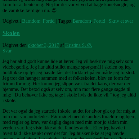
kom for at hente mig. Nej for der var vi ved at bage kanelsnegle, og
de var ikke færdige i nu. 😉
Udgivet i
Barndom
,
Fortid
|
Tagget
Barndom
,
Fortid
|
Skriv et svar
Skolen
Udgivet den
oktober 3, 2017
af
Kristina S. Ø.
Svar
Jeg har altid godt kunne lide at lærer. Jeg vil beskrive mig selv som
videbegærlig. Jeg har altid stillet mange spørgsmål i skolen og jeg
holdt ikke op før jeg havde fået det forklaret på en måde jeg forstod.
Jeg tror det hænger sammen med at folkeskolen, blev en form for
frirum for mig. Her kunne jeg slippe væk fra det kaos, der var der
hjemme. Det betød også at selv om, min mor flere gange sagde til
mig; “Du behøver ikke og tage i skole hvis du ikke vil,” tog jeg altid
i skole.
Det var også da jeg startede i skole, at det for alvor gik op for mig at
min mor var andreledes. Før mødet med de andres forældre og hjem,
med regler og krav, var daglig dagen med min mor jo sådan min
verden var. Jeg viste ikke at det fandtes andet. Eller jeg havde i
hvert fald ikke tænkt over det før. Jeg husker ikke at jeg havde
mange med hjem. Jeg mindes ikke om det var fordi jeg var flov over