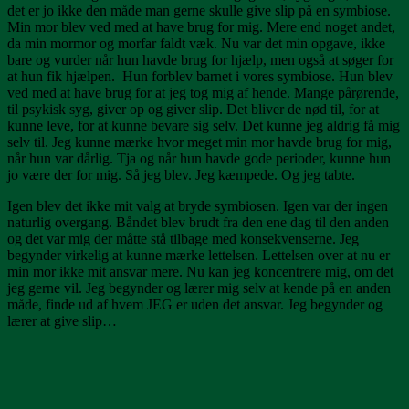
det er jo ikke den måde man gerne skulle give slip på en symbiose.
Min mor blev ved med at have brug for mig. Mere end noget andet,
da min mormor og morfar faldt væk. Nu var det min opgave, ikke
bare og vurder når hun havde brug for hjælp, men også at søger for
at hun fik hjælpen. Hun forblev barnet i vores symbiose. Hun blev
ved med at have brug for at jeg tog mig af hende. Mange pårørende,
til psykisk syg, giver op og giver slip. Det bliver de nød til, for at
kunne leve, for at kunne bevare sig selv. Det kunne jeg aldrig få mig
selv til. Jeg kunne mærke hvor meget min mor havde brug for mig,
når hun var dårlig. Tja og når hun havde gode perioder, kunne hun
jo være der for mig. Så jeg blev. Jeg kæmpede. Og jeg tabte.
Igen blev det ikke mit valg at bryde symbiosen. Igen var der ingen
naturlig overgang. Båndet blev brudt fra den ene dag til den anden
og det var mig der måtte stå tilbage med konsekvenserne. Jeg
begynder virkelig at kunne mærke lettelsen. Lettelsen over at nu er
min mor ikke mit ansvar mere. Nu kan jeg koncentrere mig, om det
jeg gerne vil. Jeg begynder og lærer mig selv at kende på en anden
måde, finde ud af hvem JEG er uden det ansvar. Jeg begynder og
lærer at give slip…