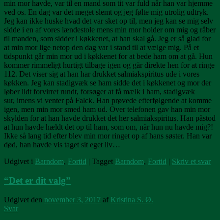
min mor havde, var til en mand som tit var fuld når han var hjemme
ved os. En dag var det meget slemt og jeg følte mig utrolig udtryk.
Jeg kan ikke huske hvad det var sket op til, men jeg kan se mig selv
sidde i en af vores lændestole mens min mor holder om mig og råber
til manden, som sidder i køkkenet, at han skal gå. Jeg er så glad for
at min mor lige netop den dag var i stand til at vælge mig. På et
tidspunkt går min mor ud i køkkenet for at bede ham om at gå. Hun
kommer rimmeligt hurtigt tilbage igen og går direkte hen for at ringe
112. Det viser sig at han har drukket salmiakspiritus ude i vores
køkken. Jeg kan stadigvæk se ham sidde det i køkkenet og mor der
løber lidt forvirret rundt, forsøger at få mælk i ham, stadigvæk
sur, imens vi venter på Falck. Han prøvede efterfølgende at komme
igen, men min mor smed ham ud. Over telefonen gav han min mor
skylden for at han havde drukket det her salmiakspiritus. Han påstod
at hun havde hældt det op til ham, som om, når hun nu havde mig?!
Ikke så lang tid efter blev min mor ringet op af hans søster. Han var
død, han havde vis taget sit eget liv…
Udgivet i
Barndom
,
Fortid
|
Tagget
Barndom
,
Fortid
|
Skriv et svar
“Det er dit valg”
Udgivet den
november 3, 2017
af
Kristina S. Ø.
Svar