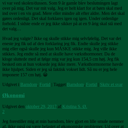
vi var ved skolen/dussen. Som 9 år gamle blev beslutningen lagt
over på mig. Det var mit valg. Jeg er helt klart for at børn skal med
ind over i en vis grad. Mere eller mindre alt efter aldre. Men det skal
gøres ordenligt. Det skal forklares igen og igen. Under ordenlige
forhold. I sidste ende er jeg ikke sikker på at en 9 årig skal stå med
det valg…
Hvad jeg valgte? Ikke og skulle stikke mig selvfølelig. Det var det
eneste jeg fik ud af den forklaring jeg fik. Endte skulle jeg stikke
mig eller også skulle jeg kun MÅSKE stikke mig. Jeg ville ikke
stikkes. Jeg endte så med at skulle have væksthormoner. Da de
kloge sluttede med at følge mig var jeg kun 154,5 cm høj. Jeg fik
besked om at hun voksede jeg ikke mere. Væksthormonerne havde
ikke hjulpet. Siden er jeg så faktisk vokset lidt. Så nu er jeg hele
imponere 157 cm høj. 😀
Udgivet i
Barndom
,
Fortid
|
Tagget
Barndom
,
Fortid
|
Skriv et svar
Økonomi
Udgivet den
oktober 29, 2017
af
Kristina S. Ø.
2
Jeg forestiller mig at min barndom, blev gjort en lille smule nemmer
af, ikke også og være belastet af økonomiske problemer. Ud over at