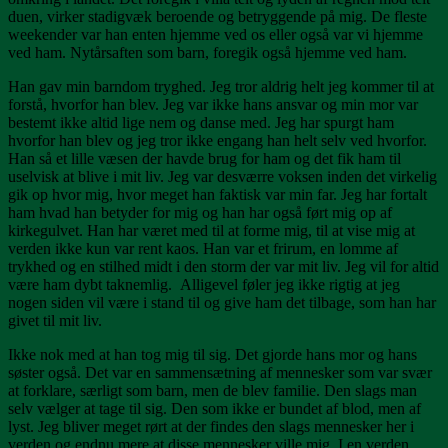
duen, virker stadigvæk beroende og betryggende på mig. De fleste
weekender var han enten hjemme ved os eller også var vi hjemme
ved ham. Nytårsaften som barn, foregik også hjemme ved ham.
Han gav min barndom tryghed. Jeg tror aldrig helt jeg kommer til at
forstå, hvorfor han blev. Jeg var ikke hans ansvar og min mor var
bestemt ikke altid lige nem og danse med. Jeg har spurgt ham
hvorfor han blev og jeg tror ikke engang han helt selv ved hvorfor.
Han så et lille væsen der havde brug for ham og det fik ham til
uselvisk at blive i mit liv. Jeg var desværre voksen inden det virkelig
gik op hvor mig, hvor meget han faktisk var min far. Jeg har fortalt
ham hvad han betyder for mig og han har også ført mig op af
kirkegulvet. Han har været med til at forme mig, til at vise mig at
verden ikke kun var rent kaos. Han var et frirum, en lomme af
trykhed og en stilhed midt i den storm der var mit liv. Jeg vil for altid
være ham dybt taknemlig. Alligevel føler jeg ikke rigtig at jeg
nogen siden vil være i stand til og give ham det tilbage, som han har
givet til mit liv.
Ikke nok med at han tog mig til sig. Det gjorde hans mor og hans
søster også. Det var en sammensætning af mennesker som var svær
at forklare, særligt som barn, men de blev familie. Den slags man
selv vælger at tage til sig. Den som ikke er bundet af blod, men af
lyst. Jeg bliver meget rørt at der findes den slags mennesker her i
verden og endnu mere at disse mennesker ville mig. I en verden