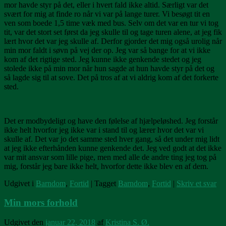
mor havde styr på det, eller i hvert fald ikke altid. Særligt var det
svært for mig at finde ro når vi var på lange turer. Vi besøgt tit en
ven som boede 1,5 time væk med bus. Selv om det var en tur vi tog
tit, var det stort set først da jeg skulle til og tage turen alene, at jeg fik
lært hvor det var jeg skulle af. Derfor gjorder det mig også urolig når
min mor faldt i søvn på vej der op. Jeg var så bange for at vi ikke
kom af det rigtige sted. Jeg kunne ikke genkende stedet og jeg
stolede ikke på min mor når hun sagde at hun havde styr på det og
så lagde sig til at sove. Det på tros af at vi aldrig kom af det forkerte
sted.
Det er modbydeligt og have den følelse af hjælpeløshed. Jeg forstår
ikke helt hvorfor jeg ikke var i stand til og lærer hvor det var vi
skulle af. Det var jo det samme sted hver gang, så det under mig lidt
at jeg ikke efterhånden kunne genkende det. Jeg ved godt at det ikke
var mit ansvar som lille pige, men med alle de andre ting jeg tog på
mig, forstår jeg bare ikke helt, hvorfor dette ikke blev en af dem.
Udgivet i
Barndom
,
Fortid
|
Tagget
Barndom
,
Fortid
|
Skriv et svar
Min mors forhold
Udgivet den
januar 22, 2018
af
Kristina S. Ø.