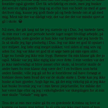
forældre også gjorder. Det fik selvfølelig en ende, men jeg husker
det som en rigtig positiv ting og at efter hun var holdt op med at gøre
det hver dag, kunne jeg godt finde på og bede hende om at gå med
mig. Mest når der var dårligt vejr, det var der det var mindst sjovt at
gå i skole. 😀
Nå men, der gik lang tid før jeg startede op i Dus. Jeg startede først,
da min mor i en god periode havde taget noget frivilligt arbejde, på
et plejehjem, som gjorder at hun ikke var hjemme når jeg havde fri.
Ja så skulle jeg lige pludselig i Dus. Jeg var ikke ret god til opstart i
nye miljøer. Jeg følte mig meget usikker, ved siden af mig selv og
uden for. Jeg var ikke ret god til at søge børn på min egen alder.
Lige nu forstår jeg ikke min frygt. Børnene fra min klasse gik der jo
også. Måske var jeg ikke rigtig klar over dette. I min verden var det
jo ikke nødvendigt at blive passet efter skole, så hvorfor skulle de
andre børn fra min klasse dog være der? I en hvilken som helst
anden familie, ville jeg gå ud fra at forældrene må have forsøgt at
forklare deres børn hvad det var de skulle starte i. Dette kan jeg ikke
huske at hun gjorder. Argh lige nu, gå det mig virkelig på at jeg ikke
kan huske hvornår jeg var i min første plejefamilie, for måske det
har været lige efter og jeg i virkeligheden var skægslagen for at min
mor skulle “forlade” mig igen.
Tros det at min mor måtte gå fra en grædende Kristina og love at
komme og hente mig tidligt. Ja så ville jeg ikke med hjem af hun