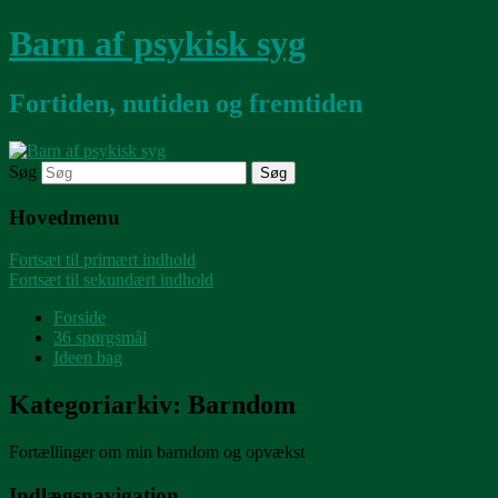
Barn af psykisk syg
Fortiden, nutiden og fremtiden
Søg
Hovedmenu
Fortsæt til primært indhold
Fortsæt til sekundært indhold
Forside
36 spørgsmål
Ideen bag
Kategoriarkiv:
Barndom
Fortællinger om min barndom og opvækst
Indlægsnavigation