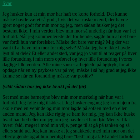
Svar
Jeg husker kun at min mor har haft tre korte forhold. Det kunne
måske havde været så godt, hvis det var raske mænd, der havde
gjort noget godt for min mor og jeg, men sådan husker jeg det
bestemt ikke. I min verden blev min mor så underlig når hun var i et
forhold. Når jeg kommenterede det for hende, sagde hun at det bare
var fordi hun var forelsket. Måske det bare var mig? Mig der var
vant til at have min mor for mig selv? Måske jeg bare ikke havde
lyst til at dele? Et eller andet sted, var jeg jo vant til at reager på hver
lille forandring i min mors opførsel og hver lille forandring i vores
daglige lille verden. Alle mine sanser arbejdede på højtryk, for at
opdage når en ny psykose var på vej, måske i så høj grad at jeg ikke
kunne se når en forandring måske var positiv?
(vildt sådan har jeg ikke tænkt på det før)
Set med mine barneøjne blev min mor mærkelig når hun var i
forhold. Jeg følte mig tilsidesat. Jeg husker engang jeg kom hjem fra
skole med en veninde og min mor lagde på sofaen med en eller
anden mand. Jeg kan ikke rigtig se ham for mig, jeg kan ikke huske
hvad han hed eller om jeg om jeg havde set ham før. Men vi fik i
hvert fald, meget i mod min vilje, penge til at gå på tanken og så
ellers smid ud. Jeg kan huske at jeg snakkede med min mor om det
efterfølgende og at hun nemlig bare “bed” mig af. Et andet forhold