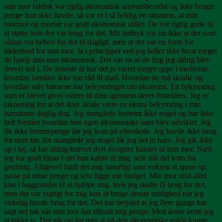
min mor faktisk var rigtig økonomisk ansvarsbevidst og ikke brugte
penge hun ikke havde, så var vi i så heldig en situation, at min
mormor og morfar var godt økonomisk stillet. De var rigtig gode til
at støtte hvis der var brug for det. Mit indtryk var nu ikke at der som
sådan var behov for det til dagligt, men at det var en form for
sikkerhed for min mor. Ja i princippet ved jeg heller ikke hvor meget
de hjælp min mor økonomisk. Det var en af de ting jeg aldrig blev
drevet ind i. De seneste år har det jo været meget oppe i medierne,
hvordan familier ikke har råd til mad. Hvordan de må skralle og
hvordan selv børnene har bekymringer om økonomi. En bekymring
som er blevet givet videre til dem igennem deres forældres. Jeg er
taknemlig for at det ikke skulle være en ekstra bekymring i min
barndoms daglig dag. Jeg manglede bestemt ikke noget og har ikke
helt forstået hvordan min egen økonomiske sans blev udviklet. Jeg
fik ikke lommepenge før jeg kom på efterskole. Jeg havde ikke brug
for dem før, for manglede jeg noget fik jeg det jo bare. Jeg gik ikke
op i tøj, så har aldrig krævet dyrt designer klæder af min mor. Næh
jeg var godt tilpas i det hun købte til mig, selv når det kom fra
genbrug. Alligevel faldt det mig naturligt som voksen at spare op,
passe på mine penge og selv ligge mit budget. Min mor stod altid
klar i baggrundet til at hjælpe mig, hvis jeg skulle få brug for det,
men det var vigtigt for mig kun at bruge denne mulighed når jeg
virkelig havde brug for det. Det har betydet at jeg flere gange har
sagt nej tak når min mor har tilbudt mig penge. Med årene lærte jeg
at takke ja. Det gik op for mig at på den økonomiske måde kunne