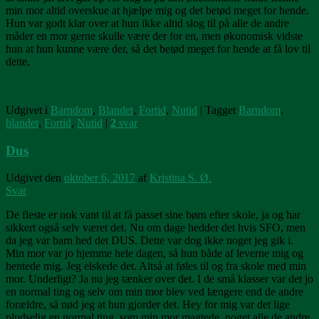
min mor altid overskue at hjælpe mig og det betød meget for hende.
Hun var godt klar over at hun ikke altid slog til på alle de andre
måder en mor gerne skulle være der for en, men økonomisk vidste
hun at hun kunne være der, så det betød meget for hende at få lov til
dette.
Udgivet i
Barndom
,
Blandet
,
Fortid
,
Nutid
|
Tagget
Barndom
,
blandet
,
Fortid
,
Nutid
|
2
svar
Dus
Udgivet den
oktober 6, 2017
af
Kristina S. Ø.
Svar
De fleste er nok vant til at få passet sine børn efter skole, ja og har
sikkert også selv været det. Nu om dage hedder det hvis SFO, men
da jeg var barn hed det DUS. Dette var dog ikke noget jeg gik i.
Min mor var jo hjemme hele dagen, så hun både af leverne mig og
hentede mig. Jeg elskede det. Altså at føles til og fra skole med min
mor. Underligt? Ja nu jeg tænker over det. I de små klasser var det jo
en normal ting og selv om min mor blev ved længere end de andre
forældre, så nød jeg at hun gjorder det. Hey for mig var det lige
pludselig en normal ting, som min mor magtede, noget alle de andre