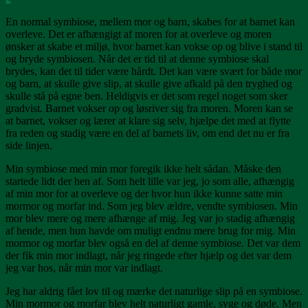
En normal symbiose, mellem mor og barn, skabes for at barnet kan
overleve. Det er afhængigt af moren for at overleve og moren
ønsker at skabe et miljø, hvor barnet kan vokse op og blive i stand til
og bryde symbiosen. Når det er tid til at denne symbiose skal
brydes, kan det til tider være hårdt. Det kan være svært for både mor
og barn, at skulle give slip, at skulle give afkald på den tryghed og
skulle stå på egne ben. Heldigvis er det som regel noget som sker
gradvist. Barnet vokser op og løsriver sig fra moren. Moren kan se
at barnet, vokser og lærer at klare sig selv, hjælpe det med at flytte
fra reden og stadig være en del af barnets liv, om end det nu er fra
side linjen.
Min symbiose med min mor foregik ikke helt sådan. Måske den
startede lidt der hen af. Som helt lille var jeg, jo som alle, afhængig
af min mor for at overleve og der hvor hun ikke kunne satte min
mormor og morfar ind. Som jeg blev ældre, vendte symbiosen. Min
mor blev mere og mere afhænge af mig. Jeg var jo stadig afhængig
af hende, men hun havde om muligt endnu mere brug for mig. Min
mormor og morfar blev også en del af denne symbiose. Det var dem
der fik min mor indlagt, når jeg ringede efter hjælp og det var dem
jeg var hos, når min mor var indlagt.
Jeg har aldrig fået lov til og mærke det naturlige slip på en symbiose.
Min mormor og morfar blev helt naturligt gamle, syge og døde. Men