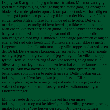
Da jeg var 9 år gamle fik jeg min menstruation. Min mor var rigtig
god til at hjælpe mig og berolige mig den første gang jeg opdagede
blodet. Hvem der gjorder opmærksom på at det nok var for tidlig en
aldre at gå i puberteten på, ved jeg ikke, men der blev i hvert fald sat
en del undersøgelser i gang for at finde ud af hvorfor. Det var en
mærkelig og noget urolig tid hvor hverdagen ikke var den samme.
Man ender ikke med at finde en grund. Jeg selv tænker at det nok
hang sammen med at min mor, jo var nød til at tage sin medicin, da
hun var gravid med mig. Grunden til den tidlige puberteten er mig et
eller andet sted også ligegyldig. Konsekvens af den, ikke så meget.
Lægerne kunne fortælle min mor, at jeg ville stoppe med at vokse en
del før tid. De systemer i kroppen, der sørger for at vi vokser, mente
nemlig at jeg var meget ældre end jeg var og derfor ville de stoppe
før tid. Dette ville selvfølelig få den konsekvens, at jeg ikke ville
blive så høj som jeg ellers ville, men hvor høj eller lav kunne de ikke
svare på. Min mor havde dog et valg. De kunne give mig en
behandling, som ville sætte puberteten i stå. Dette indebar en del
indsprøjtninger. Hvor længe kan jeg ikke huske. Eller hun kunne
vente nogle år og se hvor meget jeg voksede. Havde jeg så ikke
vokset så meget kunne man forsøge med væksthormoner, igen
i indsprøjtninger.
Min mor lagde det op for mig; ville jeg have en masse
indsprøjtninger nu og måske blive højre eller ville jeg vente og se og
måske blive højre? Jeg husker der stadig. Jeg blev spurgt mens