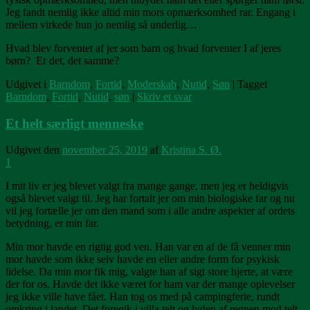
Jeg fandt nemlig ikke altid min mors opmærksomhed rar. Engang i
mellem virkede hun jo nemlig så underlig…
Hvad blev forventet af jer som barn og hvad forventer I af jeres
børn? Er det, det samme?
Udgivet i
Barndom
,
Fortid
,
Moderskab
,
Nutid
,
Søn
|
Tagget
Barndom
,
Fortid
,
Nutid
,
søn
|
Skriv et svar
Et helt særligt menneske
Udgivet den
november 25, 2019
af
Kristina S. Ø.
1
I mit liv er jeg blevet valgt fra mange gange, men jeg er heldigvis
også blevet valgt til. Jeg har fortalt jer om min biologiske far og nu
vil jeg fortælle jer om den mand som i alle andre aspekter af ordets
betydning, er min far.
Min mor havde en rigtig god ven. Han var en af de få venner min
mor havde som ikke selv havde en eller andre form for psykisk
lidelse. Da min mor fik mig, valgte han af sigt store hjerte, at være
der for os. Havde det ikke været for ham var der mange oplevelser
jeg ikke ville have fået. Han tog os med på campingferie, rundt
omkring i landet. Det foregik i villa telt og lyden af regnen mod telt