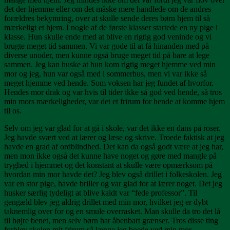
det der hjemme eller om det måske mere handlede om de andres
forældres bekymring, over at skulle sende deres børn hjem til så
mærkeligt et hjem. I nogle af de første klasser startede en ny pige i
klasse. Hun skulle ende med at blive en rigtig god veninde og vi
brugte meget tid sammen. Vi var gode til at få hinanden med på
diverse unoder, men kunne også bruge meget tid på bare at lege
sammen. Jeg kan huske at hun kom rigtig meget hjemme ved min
mor og jeg, hun var også med i sommerhus, men vi var ikke så
meget hjemme ved hende. Som voksen har jeg fundet af hvorfor.
Hendes mor drak og var hvis til tider ikke så god ved hende, så tros
min mors mærkeligheder, var det et frirum for hende at komme hjem
til os.
Selv om jeg var glad for at gå i skole, var det ikke en dans på roser.
Jeg havde svært ved at lærer og læse og skrive. Troede faktisk at jeg
havde en grad af ordblindhed. Det kan da også godt være at jeg har,
men mon ikke også det kunne have noget og gøre med mangle på
tryghed i hjemmet og det konstant at skulle være opmærksom på
hvordan min mor havde det? Jeg blev også drillet i folkeskolen. Jeg
var en stor pige, havde briller og var glad for at lærer noget. Det jeg
husker særlig tydeligt at blive kaldt var “fede professor”. Til
gengæld blev jeg aldrig drillet med min mor, hvilket jeg er dybt
taknemlig over for og en smule overrasket. Man skulle da tro det lå
til højre benet, men selv børn har åbenbart grænser. Tros disse ting
forblev skolen mit frirum så længe jeg boede ved min mor.