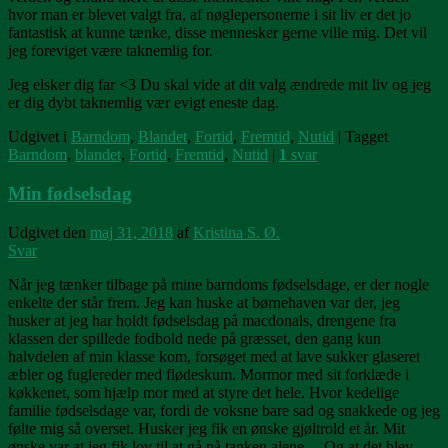
hvor man er blevet valgt fra, af nøglepersonerne i sit liv er det jo
fantastisk at kunne tænke, disse mennesker gerne ville mig. Det vil
jeg foreviget være taknemlig for.
Jeg elsker dig far <3 Du skal vide at dit valg ændrede mit liv og jeg
er dig dybt taknemlig vær evigt eneste dag.
Udgivet i
Barndom
,
Blandet
,
Fortid
,
Fremtid
,
Nutid
|
Tagget
Barndom
,
blandet
,
Fortid
,
Fremtid
,
Nutid
|
1
svar
Min fødselsdag
Udgivet den
maj 31, 2018
af
Kristina S. Ø.
Svar
Når jeg tænker tilbage på mine barndoms fødselsdage, er der nogle
enkelte der står frem. Jeg kan huske at børnehaven var der, jeg
husker at jeg har holdt fødselsdag på macdonals, drengene fra
klassen der spillede fodbold nede på græsset, den gang kun
halvdelen af min klasse kom, forsøget med at lave sukker glaseret
æbler og fuglereder med flødeskum. Mormor med sit forklæde i
køkkenet, som hjælp mor med at styre det hele. Hvor kedelige
familie fødselsdage var, fordi de voksne bare sad og snakkede og jeg
følte mig så overset. Husker jeg fik en ønske gjøltrold et år. Mit
ønske var at jeg fik lov til at gå på tanken alene… Og at det blev