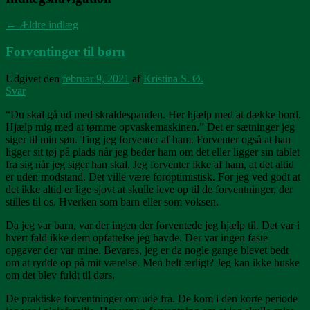
←
Ældre indlæg
Forventinger til børn
Udgivet den
februar 9, 2021
af
Kristina S. Ø.
Svar
“Du skal gå ud med skraldespanden. Her hjælp med at dække bord.
Hjælp mig med at tømme opvaskemaskinen.” Det er sætninger jeg
siger til min søn. Ting jeg forventer af ham. Forventer også at han
ligger sit tøj på plads når jeg beder ham om det eller ligger sin tablet
fra sig når jeg siger han skal. Jeg forventer ikke af ham, at det altid
er uden modstand. Det ville være foroptimistisk. For jeg ved godt at
det ikke altid er lige sjovt at skulle leve op til de forventninger, der
stilles til os. Hverken som barn eller som voksen.
Da jeg var barn, var der ingen der forventede jeg hjælp til. Det var i
hvert fald ikke dem opfattelse jeg havde. Der var ingen faste
opgaver der var mine. Bevares, jeg er da nogle gange blevet bedt
om at rydde op på mit værelse. Men helt ærligt? Jeg kan ikke huske
om det blev fuldt til dørs.
De praktiske forventninger om ude fra. De kom i den korte periode