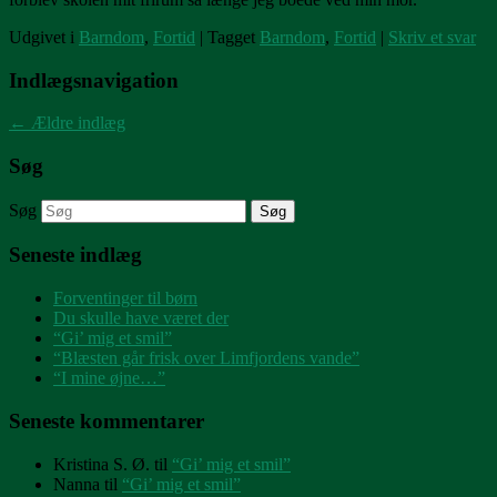
Udgivet i
Barndom
,
Fortid
|
Tagget
Barndom
,
Fortid
|
Skriv et svar
Indlægsnavigation
←
Ældre indlæg
Søg
Søg
Seneste indlæg
Forventinger til børn
Du skulle have været der
“Gi’ mig et smil”
“Blæsten går frisk over Limfjordens vande”
“I mine øjne…”
Seneste kommentarer
Kristina S. Ø.
til
“Gi’ mig et smil”
Nanna
til
“Gi’ mig et smil”