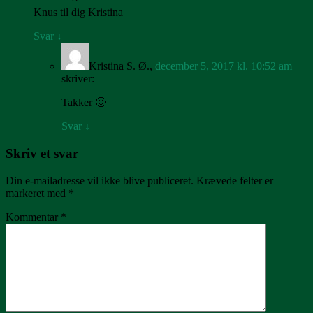
Knus til dig Kristina
Svar
↓
Kristina S. Ø.
,
december 5, 2017 kl. 10:52 am
skriver:
Takker 🙂
Svar
↓
Skriv et svar
Din e-mailadresse vil ikke blive publiceret.
Krævede felter er
markeret med
*
Kommentar
*