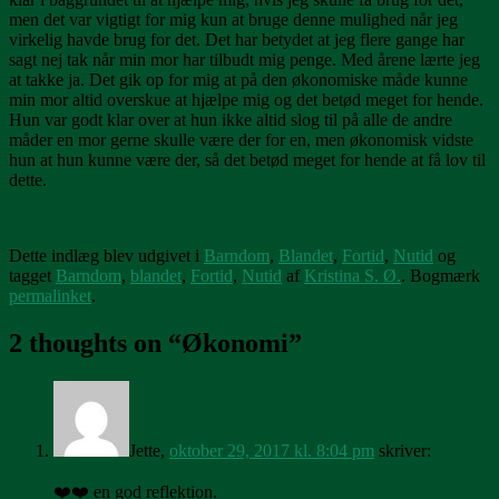
men det var vigtigt for mig kun at bruge denne mulighed når jeg
virkelig havde brug for det. Det har betydet at jeg flere gange har
sagt nej tak når min mor har tilbudt mig penge. Med årene lærte jeg
at takke ja. Det gik op for mig at på den økonomiske måde kunne
min mor altid overskue at hjælpe mig og det betød meget for hende.
Hun var godt klar over at hun ikke altid slog til på alle de andre
måder en mor gerne skulle være der for en, men økonomisk vidste
hun at hun kunne være der, så det betød meget for hende at få lov til
dette.
Dette indlæg blev udgivet i
Barndom
,
Blandet
,
Fortid
,
Nutid
og
tagget
Barndom
,
blandet
,
Fortid
,
Nutid
af
Kristina S. Ø.
. Bogmærk
permalinket
.
2 thoughts on “
Økonomi
”
Jette
,
oktober 29, 2017 kl. 8:04 pm
skriver:
❤️❤️ en god reflektion.