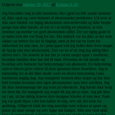
Udgivet den
oktober 29, 2017
af
Kristina S. Ø.
Jeg forestiller mig at min barndom, blev gjort en lille smule nemmer
af, ikke også og være belastet af økonomiske problemer. Ud over at
min mor faktisk var rigtig økonomisk ansvarsbevidst og ikke brugte
penge hun ikke havde, så var vi i så heldig en situation, at min
mormor og morfar var godt økonomisk stillet. De var rigtig gode til
at støtte hvis der var brug for det. Mit indtryk var nu ikke at der som
sådan var behov for det til dagligt, men at det var en form for
sikkerhed for min mor. Ja i princippet ved jeg heller ikke hvor meget
de hjælp min mor økonomisk. Det var en af de ting jeg aldrig blev
drevet ind i. De seneste år har det jo været meget oppe i medierne,
hvordan familier ikke har råd til mad. Hvordan de må skralle og
hvordan selv børnene har bekymringer om økonomi. En bekymring
som er blevet givet videre til dem igennem deres forældres. Jeg er
taknemlig for at det ikke skulle være en ekstra bekymring i min
barndoms daglig dag. Jeg manglede bestemt ikke noget og har ikke
helt forstået hvordan min egen økonomiske sans blev udviklet. Jeg
fik ikke lommepenge før jeg kom på efterskole. Jeg havde ikke brug
for dem før, for manglede jeg noget fik jeg det jo bare. Jeg gik ikke
op i tøj, så har aldrig krævet dyrt designer klæder af min mor. Næh
jeg var godt tilpas i det hun købte til mig, selv når det kom fra
genbrug. Alligevel faldt det mig naturligt som voksen at spare op,
passe på mine penge og selv ligge mit budget. Min mor stod altid
klar i baggrundet til at hjælpe mig, hvis jeg skulle få brug for det,