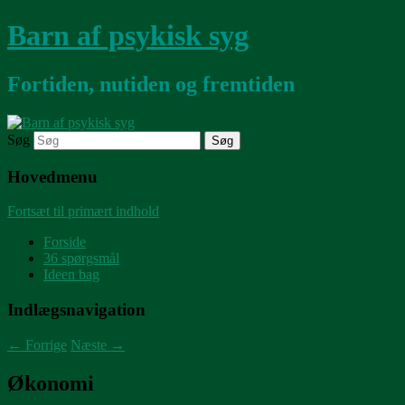
Barn af psykisk syg
Fortiden, nutiden og fremtiden
Søg
Hovedmenu
Fortsæt til primært indhold
Forside
36 spørgsmål
Ideen bag
Indlægsnavigation
←
Forrige
Næste
→
Økonomi