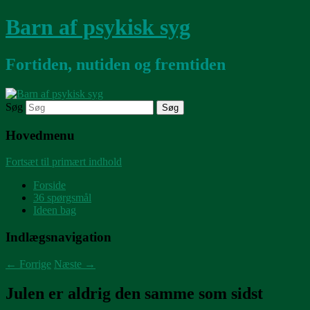
Barn af psykisk syg
Fortiden, nutiden og fremtiden
Søg
Hovedmenu
Fortsæt til primært indhold
Forside
36 spørgsmål
Ideen bag
Indlægsnavigation
←
Forrige
Næste
→
Julen er aldrig den samme som sidst