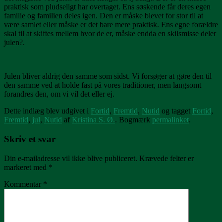
praktisk som pludseligt har overtaget. Ens søskende får deres egen
familie og familien deles igen. Den er måske blevet for stor til at
være samlet eller måske er det bare mere praktisk. Ens egne forældre
skal til at skiftes mellem hvor de er, måske endda en skilsmisse deler
julen?.
Julen bliver aldrig den samme som sidst. Vi forsøger at gøre den til
den samme ved at holde fast på vores traditioner, men langsomt
forandres den, om vi vil det eller ej.
Dette indlæg blev udgivet i
Fortid
,
Fremtid
,
Nutid
og tagget
Fortid
,
Fremtid
,
jul
,
Nutid
af
Kristina S. Ø.
. Bogmærk
permalinket
.
Skriv et svar
Din e-mailadresse vil ikke blive publiceret.
Krævede felter er
markeret med
*
Kommentar
*