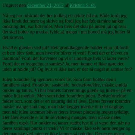
Udgivet den
december 21, 2017
af
Kristina S. Ø.
Nå jeg har udskudt det her indlæg et stykke tid nu. Både fordi jeg
ikke fandt det nemt og skrive og fordi jeg har følt at mine tanker
omkring det, var lidt rodet. Men hvis det skal på inden jul og hvis
det skal holde op med at fylde så meget i mit hoved må jeg heller få
det skrevet.
Hvad er glæden ved jul? Helt grundlæggende holder vi jo jul fordi
et barn blev født, men hvorfor bliver vi ved? Fordi det er blevet en
tradition? Fordi det forventes og vi er underlige hvis vi lader være?
Fordi det er hyggeligt at samles? Ja, men kunne vi ikke gøre det
uden at holde jul? Og hvis vi ikke kan, er der så noget at samles for?
Julen forandre sig igennem vores liv. Som barn holdes den i
familiens skød. Forældre, søskende, bedsteforældre, måske endda
onkler og tanter. Vi har barnets forventnings glæde og julen er på en
måde lidt magisk. Men som tiden forandres julen. Bedsteforældre
falder bort, som det er en naturlig del af livet. Deres fravær forandre
måske mange små ting, man ikke lægger mærke til i det daglige,
men når julen kommer bliver deres fravær pludselig meget tydeligt.
Det åbenlysende er at de selvfølelig mangler, men måske deles
familien også. Har onkler og tanter stadig lyst til at være der, når nu
deres samlings punkt er væk? Vi er måske ikke selv børn længer og
det magiske ved julen er ikke længer så tydeligt. Der er en masse