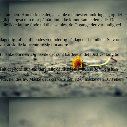
le familien. Hun elskede det, at samle mennesker omkring sig og det
or gik det også min mor på når hun ikke kunne samle dem alle. Det
 alle ikke kunne finde tid til at samles, de få gange der var mulighed
 dagen før af en af hendes veninder og på dagen af familien. Selv om
var, at skulle koncentrere sig om andre.
i tanke om det? Og havde det ramt hårdere at det først var lang tid
med alt det gode hun gjorder? Alle de mennesker hun rørte? Dem hun
 dette, hendes liv. Måske det skal være den 12/6, måske den 16/8 eller