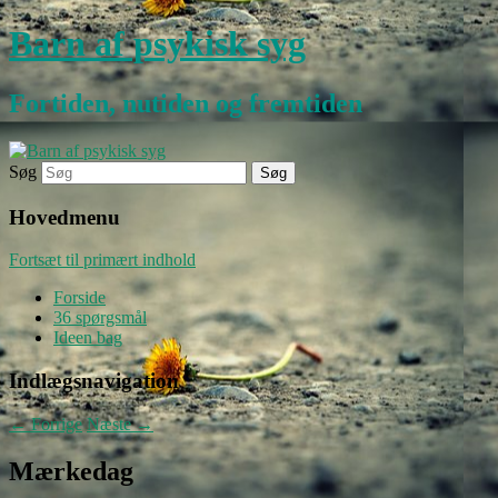
Barn af psykisk syg
Fortiden, nutiden og fremtiden
Søg
Hovedmenu
Fortsæt til primært indhold
Forside
36 spørgsmål
Ideen bag
Indlægsnavigation
←
Forrige
Næste
→
Mærkedag