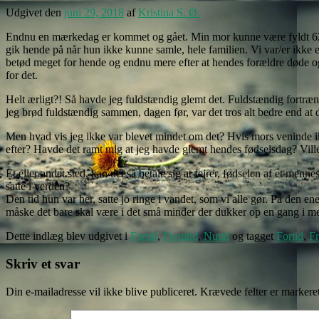
Udgivet den
juni 29, 2018
af
Kristina S. Ø.
Endnu en mærkedag er kommet og gået. Min mor kunne være fyldt 62 den
gik hende på når hun ikke kunne samle, hele familien. Vi var/er ikke 
betød meget for hende og endnu mere efter at hendes forældre døde og de
for det.
Helt ærligt?! Så havde jeg fuldstændig glemt det. Fuldstændig fortræ
jeg brød fuldstændig sammen, dagen før, var det tros alt bedre end at 
Men hvad vis jeg ikke var blevet mindet om det? Hvis mors veninde ikk
efter? Havde det ramt mig at jeg havde glemt hendes fødselsdag? Vil
Et eller andet sted, kan det så betale sig at fejrer, fødselen af et 
satte i verden?
Den tid hun var her, satte jo ringe i vandet, som vi alle gør. På den 
måske det bare skal være i det små minder der dukker op en gang i m
Dette indlæg blev udgivet i
Fortid
,
Fremtid
,
Nutid
og tagget
Fortid
,
Fr
Skriv et svar
Din e-mailadresse vil ikke blive publiceret.
Krævede felter er marker