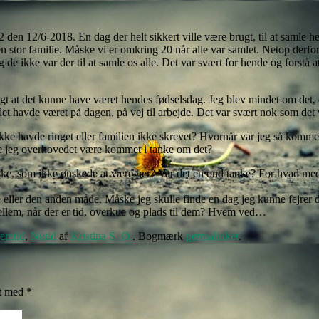
 12/6-2018. En dag der helt sikkert ville være brugt, til at samle he
en stor familie. Måske vi er omkring 20 når alle var samlet. Netop derf
 ikke var der til at samle os alle. Det var svært for hende og forstå at
ngt at det kunne have været hendes fødselsdag. Jeg blev mindet om det,
det havde været på dagen, på vej til arbejde. Det var svært nok som det 
e havde ringet eller familien ikke skrevet? Hvornår var jeg så kommet 
le jeg overhovedet være kommet i tanke om det?
menneske, som ikke ønskede at være her? Var det en ond tanke? For hvad 
ene eller den anden måde. Måske jeg skulle finde en dag jeg kunne fejrer
ellem, når der er tid, overkue og plads til dem? Hvem ved…
emtid
,
Nutid
af
Kristina S. Ø.
. Bogmærk
permalinket
.
et med
*